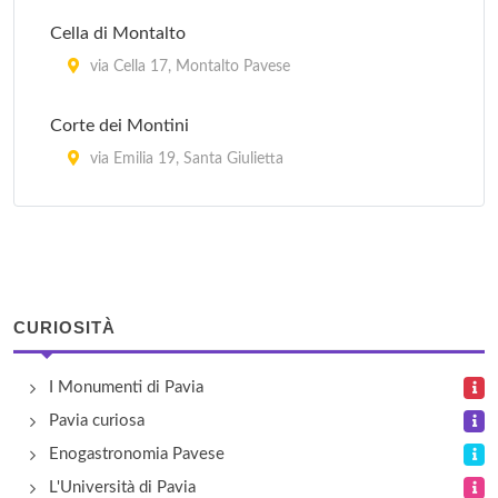
Cella di Montalto
via Cella 17, Montalto Pavese
Corte dei Montini
via Emilia 19, Santa Giulietta
Il Biancospino
via San Biagio 32, Casteggio
La Torrazzetta
CURIOSITÀ
frazione Torrazzetta 1, Borgo Priolo
I Monumenti di Pavia
Maccarini
Pavia curiosa
frazione Gravarago 17, Fortunago
Enogastronomia Pavese
L'Università di Pavia
Podere Campopiano