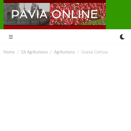
Home
Gli Agriturismo
Agriturismo
Granai Certosa