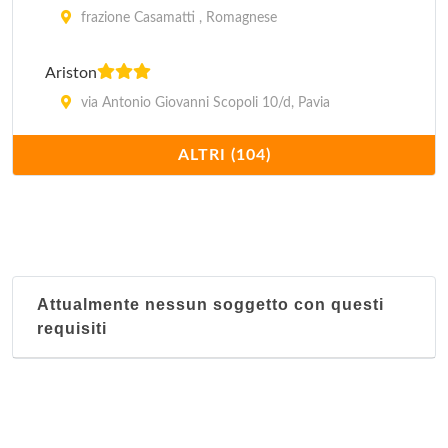
frazione Casamatti , Romagnese
Ariston
via Antonio Giovanni Scopoli 10/d, Pavia
ALTRI (104)
Aurora
viale Vittorio Emanuele II 25, Pavia
Bedo
via Mazzini 27, Broni
Attualmente nessun soggetto con questi
requisiti
Bellinzona
via Mazzini 71, Casei Gerola
Belsoggiorno
strada Provinciale 10/12, Varzi