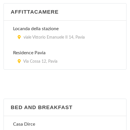
AFFITTACAMERE
Belvedere
località Carmine , Ruino
Locanda della stazione
viale Vittorio Emanuele II 14, Pavia
Belvedere
via Rocca 30, Stradella
Residence Pavia
Via Cossa 12, Pavia
BED AND BREAKFAST
Casa Dirce