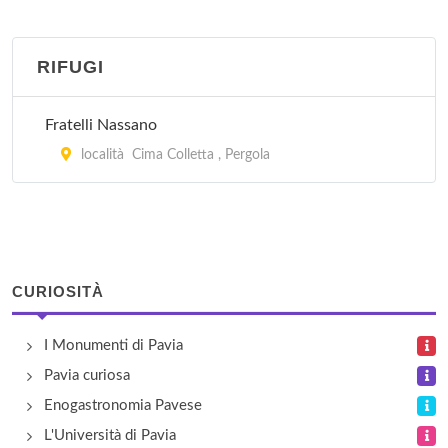
Maiocchi
strada per San Genesio 2, Borgarello
RIFUGI
Mirabello
Fratelli Nassano
via Vigne Mirabello 42, Pavia
località Cima Colletta , Pergola
Vecchionoce
via Cà Trezzi 3, Travacò Siccomario
CURIOSITÀ
I Monumenti di Pavia
Pavia curiosa
Enogastronomia Pavese
L'Università di Pavia