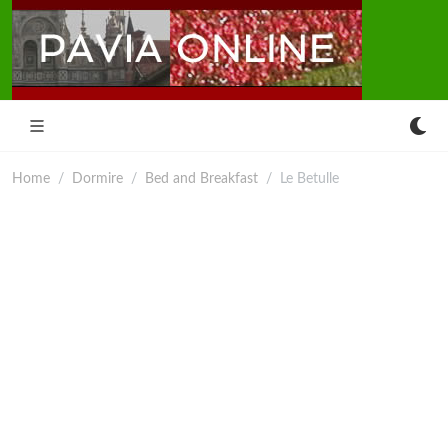
Home
Dormire
Bed and Breakfast
Le Betulle