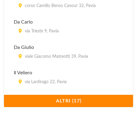
corso Camillo Benso Cavour 32, Pavia
Da Carlo
via Trieste 9, Pavia
Da Giulio
viale Giacomo Matteotti 39, Pavia
Il Veliero
via Lardirago 22, Pavia
Italia
ALTRI (17)
viale Bramante 8, Pavia
La Casa sul Fiume
Via San Lanfranco 52, Pavia