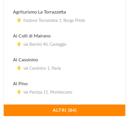
Agriturismo La Torrazzetta
frazione Torrazzetta 1, Borgo Priolo
Ai Colli di Mairano
via Bernini 40, Casteggio
Al Cassinino
via Cassinino 1, Pavia
Al Pino
via Panizza 11, Montescano
Al Ruinello
ALTRI (84)
località Ruinello 1/A, Santa Maria della Versa