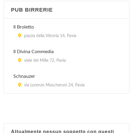
PUB BIRRERIE
La Preziosa
via Matteo Bandello 4, Pavia
Il Broletto
Le Tre Torri
piazza della Vittoria 14, Pavia
via Lazzaro Spallanzani 6, Pavia
Il Divina Commedia
Lo Scoglio
viale dei Mille 72, Pavia
viale Bligny 23, Pavia
Schnauzer
Marechiaro
via Lorenzo Mascheroni 24, Pavia
piazza della Vittoria 9, Pavia
Attualmente nessun soggetto con questi