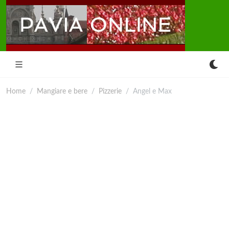
Home
Mangiare e bere
Pizzerie
Angel e Max