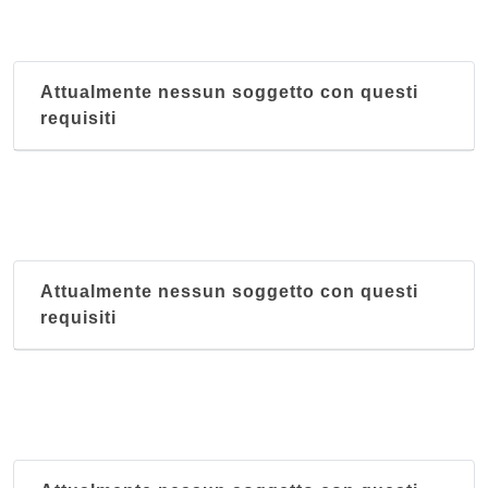
Amalfitana
via Digione 2a, Pavia
Attualmente nessun soggetto con questi
Antica Osteria del Previ
requisiti
via Milazzo 65, Pavia
Antica Trattoria Ferrari
via dei Mille 111, Pavia
Antica Trattoria Goi
Attualmente nessun soggetto con questi
via Togliatti 2, San Martino Sicomario
requisiti
Antica Trttoria Lombarda
corso XXVII Marzo 139, Voghera