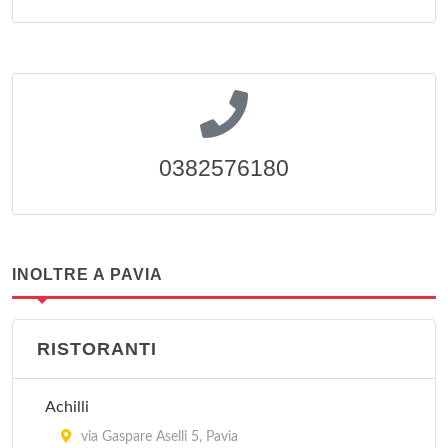
0382576180
INOLTRE A PAVIA
RISTORANTI
Achilli
via Gaspare Aselli 5, Pavia