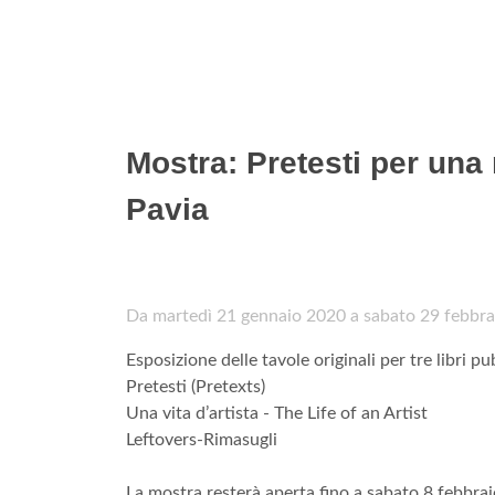
Mostra: Pretesti per una
Pavia
Da martedì 21 gennaio 2020 a sabato 29 febbr
Esposizione delle tavole originali per tre libri pu
Pretesti (Pretexts)
Una vita d’artista - The Life of an Artist
Leftovers-Rimasugli
La mostra resterà aperta fino a sabato 8 febbraio