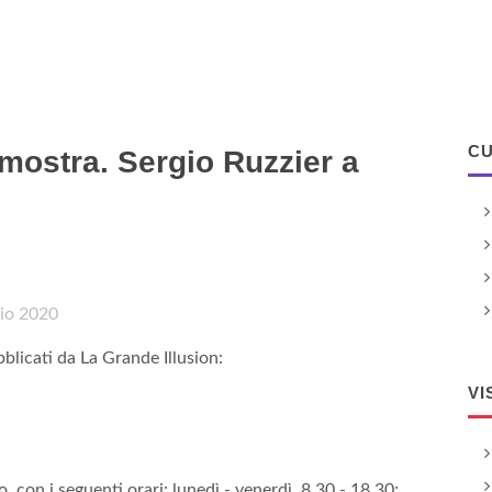
CU
 mostra. Sergio Ruzzier a
aio 2020
bblicati da La Grande Illusion:
VI
, con i seguenti orari: lunedì - venerdì, 8.30 - 18.30;