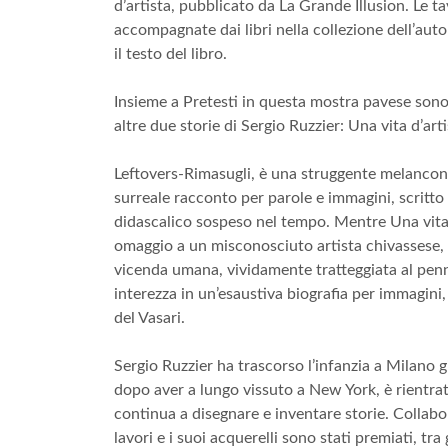
d’artista, pubblicato da La Grande Illusion. Le t
accompagnate dai libri nella collezione dell’auto
il testo del libro.
Insieme a Pretesti in questa mostra pavese sono 
altre due storie di Sergio Ruzzier: Una vita d’arti
Leftovers-Rimasugli, è una struggente melanconi
surreale racconto per parole e immagini, scritto 
didascalico sospeso nel tempo. Mentre Una vita d
omaggio a un misconosciuto artista chivassese, 
vicenda umana, vividamente tratteggiata al penni
interezza in un’esaustiva biografia per immagini,
del Vasari.
Sergio Ruzzier ha trascorso l’infanzia a Milano g
dopo aver a lungo vissuto a New York, è rientra
continua a disegnare e inventare storie. Collabora
lavori e i suoi acquerelli sono stati premiati, tra