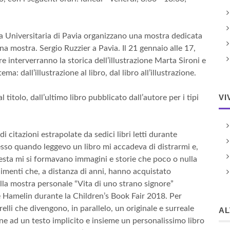
eca Universitaria di Pavia organizzano una mostra dedicata
 una mostra. Sergio Ruzzier a Pavia. Il 21 gennaio alle 17,
ore interverranno la storica dell’illustrazione Marta Sironi e
ma: dall’illustrazione al libro, dal libro all’illustrazione.
VI
 titolo, dall’ultimo libro pubblicato dall’autore per i tipi
i citazioni estrapolate da sedici libri letti durante
pesso quando leggevo un libro mi accadeva di distrarmi e,
testa mi si formavano immagini e storie che poco o nulla
imenti che, a distanza di anni, hanno acquistato
lla mostra personale “Vita di uno strano signore”
e Hamelin durante la Children’s Book Fair 2018. Per
elli che divengono, in parallelo, un originale e surreale
A
ine ad un testo implicito e insieme un personalissimo libro