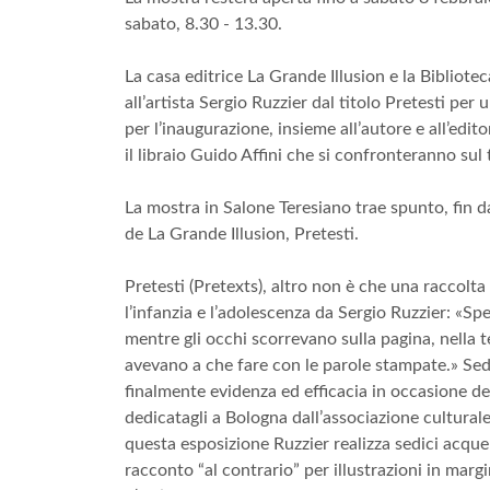
sabato, 8.30 - 13.30.
La casa editrice La Grande Illusion e la Bibliot
all’artista Sergio Ruzzier dal titolo Pretesti per
per l’inaugurazione, insieme all’autore e all’edit
il libraio Guido Affini che si confronteranno sul te
La mostra in Salone Teresiano trae spunto, fin dal
de La Grande Illusion, Pretesti.
Pretesti (Pretexts), altro non è che una raccolta d
l’infanzia e l’adolescenza da Sergio Ruzzier: «S
mentre gli occhi scorrevano sulla pagina, nella 
avevano a che fare con le parole stampate.» Sed
finalmente evidenza ed efficacia in occasione de
dedicatagli a Bologna dall’associazione cultural
questa esposizione Ruzzier realizza sedici acquer
racconto “al contrario” per illustrazioni in marg