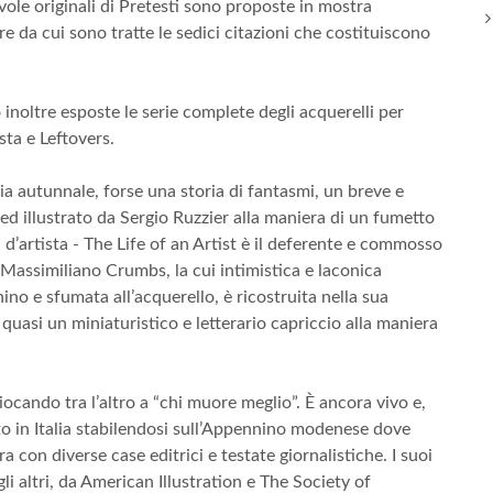
avole originali di Pretesti sono proposte in mostra
re da cui sono tratte le sedici citazioni che costituiscono
inoltre esposte le serie complete degli acquerelli per
sta e Leftovers.
a autunnale, forse una storia di fantasmi, un breve e
ed illustrato da Sergio Ruzzier alla maniera di un fumetto
’artista - The Life of an Artist è il deferente e commosso
Massimiliano Crumbs, la cui intimistica e laconica
no e sfumata all’acquerello, è ricostruita nella sua
 quasi un miniaturistico e letterario capriccio alla maniera
iocando tra l’altro a “chi muore meglio”. È ancora vivo e,
to in Italia stabilendosi sull’Appennino modenese dove
 con diverse case editrici e testate giornalistiche. I suoi
 gli altri, da American Illustration e The Society of