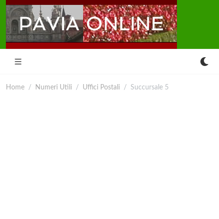
Home
Numeri Utili
Uffici Postali
Succursale 5