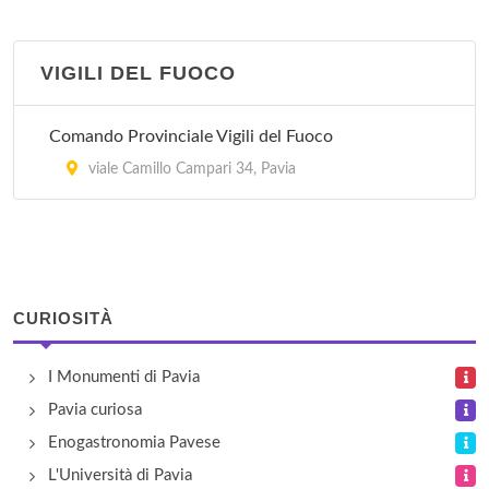
Succursale 7
via Fasolo 25/27, Pavia
VIGILI DEL FUOCO
Comando Provinciale Vigili del Fuoco
viale Camillo Campari 34, Pavia
CURIOSITÀ
I Monumenti di Pavia
Pavia curiosa
Enogastronomia Pavese
L'Università di Pavia