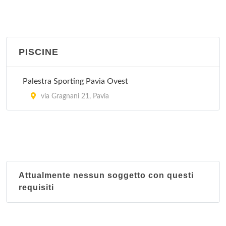
via Ticinello 26, Pavia
Shadow
viale Giacomo Matteotti 59, Pavia
PISCINE
Palestra Sporting Pavia Ovest
via Gragnani 21, Pavia
Attualmente nessun soggetto con questi
requisiti