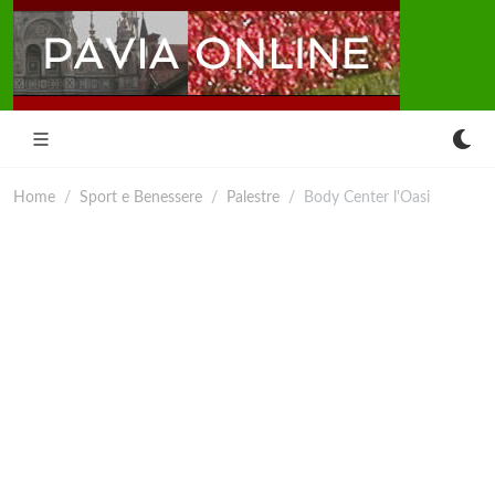
Home
Sport e Benessere
Palestre
Body Center l'Oasi