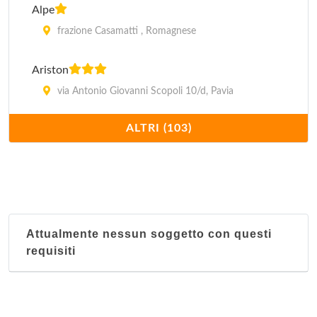
Alpe
frazione Casamatti , Romagnese
Ariston
via Antonio Giovanni Scopoli 10/d, Pavia
ALTRI (103)
Aurora
viale Vittorio Emanuele II 25, Pavia
Bedo
via Mazzini 27, Broni
Attualmente nessun soggetto con questi
requisiti
Bellinzona
via Mazzini 71, Casei Gerola
Belsoggiorno