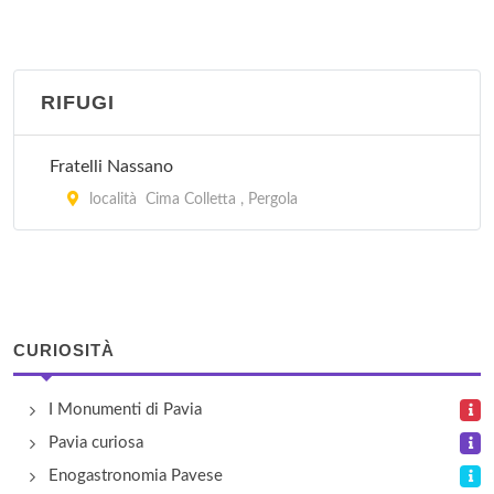
via Casa Vecchia 15, Rea
Le Betulle
frazione Samperone 93, Certosa di Pavia
RIFUGI
Maiocchi
Fratelli Nassano
strada per San Genesio 2, Borgarello
località Cima Colletta , Pergola
Mirabello
via Vigne Mirabello 42, Pavia
Vecchionoce
CURIOSITÀ
via Cà Trezzi 3, Travacò Siccomario
I Monumenti di Pavia
Pavia curiosa
Enogastronomia Pavese