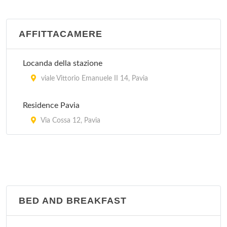
strada Provinciale 10/12, Varzi
AFFITTACAMERE
Belvedere
località Carmine , Ruino
Locanda della stazione
viale Vittorio Emanuele II 14, Pavia
Belvedere
via Rocca 30, Stradella
Residence Pavia
Via Cossa 12, Pavia
BED AND BREAKFAST